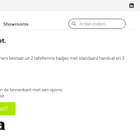
Showrooms
t.
s bestaat uit 2 tafeltennis badjes met standaard handvat en 3
 aan de binnenkant met een spons
eit
uct?