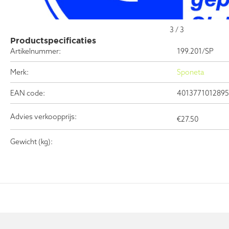
3
/
3
Productspecificaties
Artikelnummer:
199.201/SP
Merk:
Sponeta
EAN code:
4013771012895
Advies verkoopprijs:
€
27.50
Gewicht (kg):