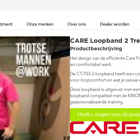
timent
Onze merken
Over ons
Dealer worden
CARE Loopband 2 Tre
Productbeschrijving
Het design van de efficiënte Care 
en comfortabel werk.
De CT-703-2 loopband heeft een con
voor loopcomfort en wat je sessie e
Deze loopband is uitgerust met een 
loopband compatibel met de KINOMA
gepersonaliseerde training.
Heeft u vragen over dit prod