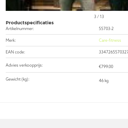
3
/
13
Productspecificaties
Artikelnummer:
55703-2
Merk:
Care-fitness
EAN code:
334726557032
Advies verkoopprijs:
€
799.00
Gewicht (kg):
46 kg