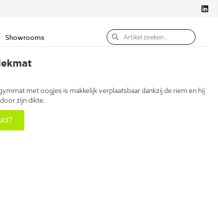
Showrooms
iekmat
ymmat met oogjes is makkelijk verplaatsbaar dankzij de riem en hij
oor zijn dikte.
uct?