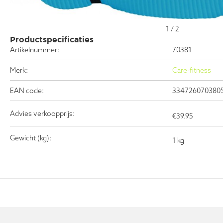
1
/
2
Productspecificaties
Artikelnummer:
70381
Merk:
Care-fitness
EAN code:
334726070380
Advies verkoopprijs:
€
39.95
Gewicht (kg):
1 kg