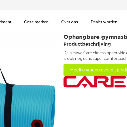
timent
Onze merken
Over ons
Dealer worden
Ophangbare gymnast
Productbeschrijving
De nieuwe Care Fitness opgerolde g
is ook nog eens super comfortabel d
Heeft u vragen over dit prod