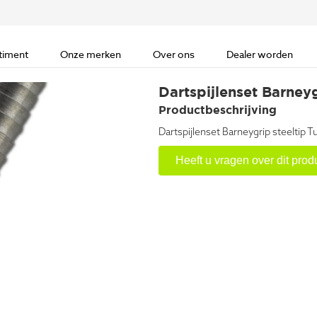
timent
Onze merken
Over ons
Dealer worden
Dartspijlenset Barney
Productbeschrijving
Dartspijlenset Barneygrip steeltip
Heeft u vragen over dit prod