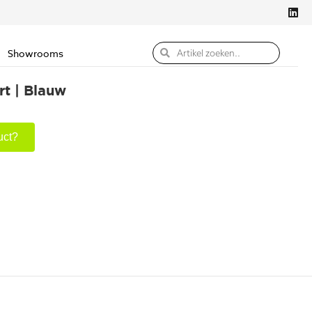
Showrooms
rt | Blauw
uct?