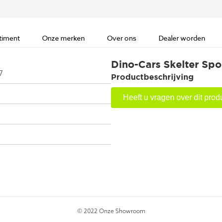
timent
Onze merken
Over ons
Dealer worden
Dino-Cars Skelter Spo
7
Productbeschrijving
Heeft u vragen over dit prod
7
© 2022 Onze Showroom