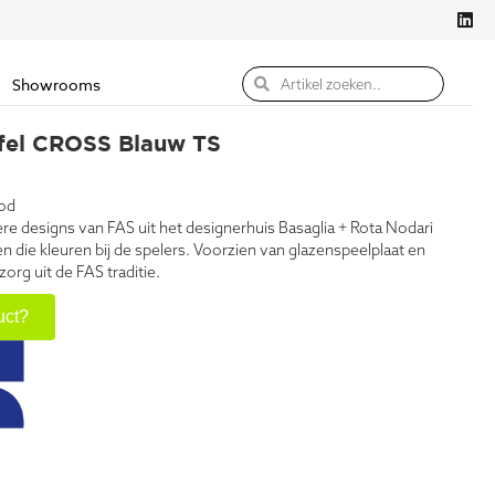
Showrooms
fel CROSS Blauw TS
od
ere designs van FAS uit het designerhuis Basaglia + Rota Nodari
 die kleuren bij de spelers. Voorzien van glazenspeelplaat en
org uit de FAS traditie.
uct?