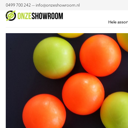
0499 700 242 — info@onzeshowroom.nl
Hele assor