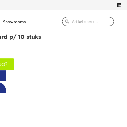
Showrooms
rd p/ 10 stuks
s
uct?