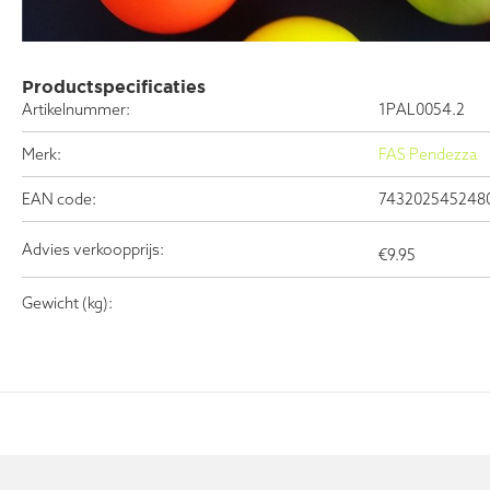
Productspecificaties
Artikelnummer:
1PAL0054.2
Merk:
FAS Pendezza
EAN code:
743202545248
Advies verkoopprijs:
€
9.95
Gewicht (kg):