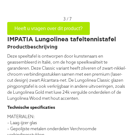
3
/
7
Heeft u vragen over dit product?
IMPATIA Lungolinea tafeltennistafel
Productbeschrijving
Deze speeltafel is ontworpen door kunstenaars en
geassembleerd in Italië, om de hoge speelkwaliteit te
garanderen. Deze Classic variant heeft zilveren of zwart-nikkel-
chroom verbindingsstukken samen met een premium (laser-
cut design) zwart Alcantara-net. De Lungolinea Classic glazen
pingpongtafel is ook verkrijgbaar in andere uitvoeringen, zoals
de Lungolinea Gold met luxe 24k vergulde onderdelen of de
Lungolinea Wood met hout accenten.
Technische specificaties
MATERIALEN:
– Laag-ijzer glas
– Gepolijste metalen onderdelen Verchroomde
verbindingsstukken