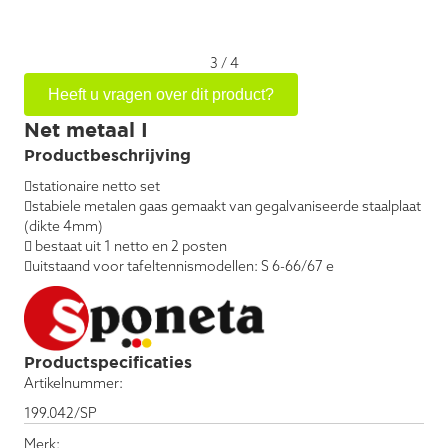
3
/
4
Heeft u vragen over dit product?
Net metaal I
Productbeschrijving
stationaire netto set
stabiele metalen gaas gemaakt van gegalvaniseerde staalplaat
(dikte 4mm)
 bestaat uit 1 netto en 2 posten
uitstaand voor tafeltennismodellen: S 6-66/67 e
Productspecificaties
Artikelnummer:
199.042/SP
Merk: