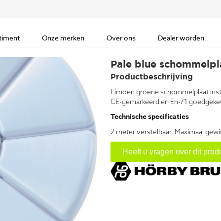
timent
Onze merken
Over ons
Dealer worden
Pale blue schommelpl
Productbeschrijving
Limoen groene schommelplaat inste
CE-gemarkeerd en En-71 goedgeke
Technische specificaties
2 meter verstelbaar. Maximaal gewi
Heeft u vragen over dit prod