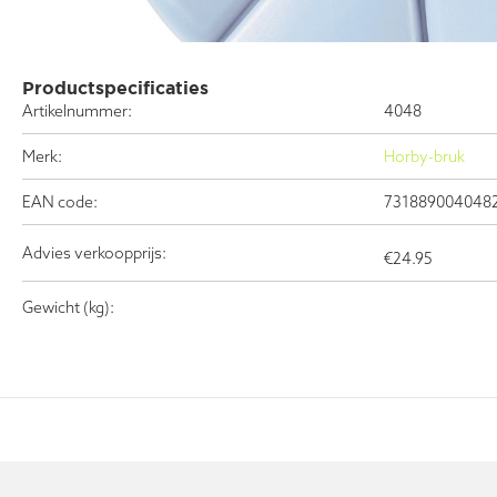
Productspecificaties
Artikelnummer:
4048
Merk:
Horby-bruk
EAN code:
731889004048
Advies verkoopprijs:
€
24.95
Gewicht (kg):