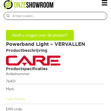
Heeft u vragen over dit product?
Powerband Light – VERVALLEN
Productbeschrijving
Productspecificaties
Artikelnummer:
76401
Merk:
Care-fitness
EAN code: