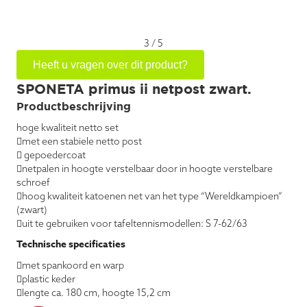
3
/
5
Heeft u vragen over dit product?
SPONETA primus ii netpost zwart.
Productbeschrijving
hoge kwaliteit netto set
met een stabiele netto post
 gepoedercoat
netpalen in hoogte verstelbaar door in hoogte verstelbare
schroef
hoog kwaliteit katoenen net van het type “Wereldkampioen”
(zwart)
uit te gebruiken voor tafeltennismodellen: S 7-62/63
Technische specificaties
met spankoord en warp
plastic keder
lengte ca. 180 cm, hoogte 15,2 cm