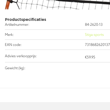
Productspecificaties
Artikelnummer:
84-2620-13
Merk:
Stiga-sports
EAN code:
7318682620137
Advies verkoopprijs:
€
59.95
Gewicht (kg):