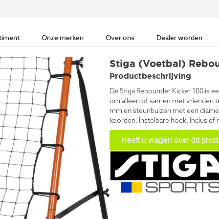
timent
Onze merken
Over ons
Dealer worden
Stiga (Voetbal) Rebo
Productbeschrijving
De Stiga Rebounder Kicker 100 is e
om alleen of samen met vrienden t
mm en steunbuizen met een diamete
koorden. Instelbare hoek. Inclusief
Heeft u vragen over dit prod