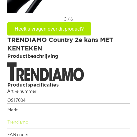
3
/
6
Heeft u vragen over dit product?
TRENDIAMO Country 2e kans MET
KENTEKEN
Productbeschrijving
Productspecificaties
Artikelnummer:
OS17004
Merk:
Trendiamo
EAN code: