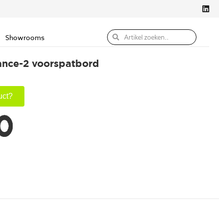
Showrooms
nce-2 voorspatbord
uct?