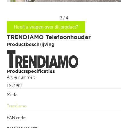
3
/
4
Heeft u vragen over dit product?
TRENDIAMO Telefoonhouder
Productbeschrijving
Productspecificaties
Artikelnummer:
LS21902
Merk:
Trendiamo
EAN code: