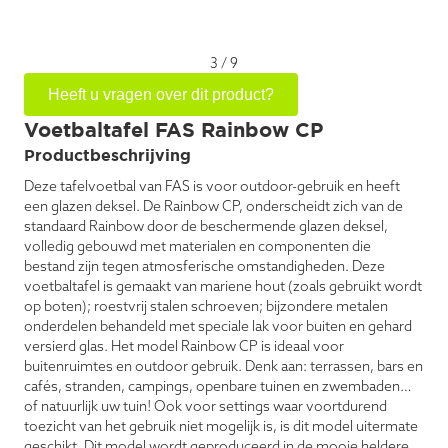
3
/
9
Heeft u vragen over dit product?
Voetbaltafel FAS Rainbow CP
Productbeschrijving
Deze tafelvoetbal van FAS is voor outdoor-gebruik en heeft
een glazen deksel. De Rainbow CP, onderscheidt zich van de
standaard Rainbow door de beschermende glazen deksel,
volledig gebouwd met materialen en componenten die
bestand zijn tegen atmosferische omstandigheden. Deze
voetbaltafel is gemaakt van mariene hout (zoals gebruikt wordt
op boten); roestvrij stalen schroeven; bijzondere metalen
onderdelen behandeld met speciale lak voor buiten en gehard
versierd glas. Het model Rainbow CP is ideaal voor
buitenruimtes en outdoor gebruik. Denk aan: terrassen, bars en
cafés, stranden, campings, openbare tuinen en zwembaden…
of natuurlijk uw tuin! Ook voor settings waar voortdurend
toezicht van het gebruik niet mogelijk is, is dit model uitermate
geschikt. Dit model wordt geproduceerd in de mooie heldere