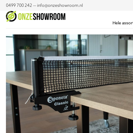
0499 700 242 — info@onzeshowroom.nl
Hele assor