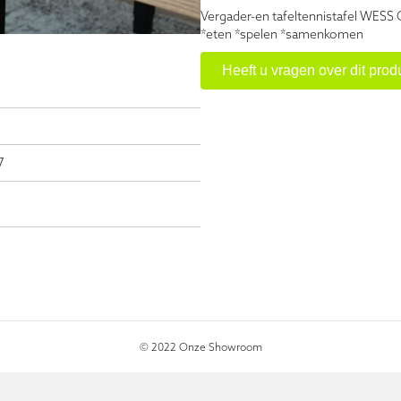
Vergader-en tafeltennistafel WESS 
*eten *spelen *samenkomen
Heeft u vragen over dit prod
7
© 2022 Onze Showroom