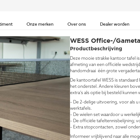
timent
Onze merken
Over ons
Dealer worden
WESS Office-/Gameta
Productbeschrijving
Deze mooie strakke kantoor tafel is 
afmeting van een officiële wedstrijd
handomdraai één grote vergadertaf
De kantoortafel WESS is standaard l
het onderstel. Andere kleuren boven
extra’s als optie bij besteld kunnen
– De 2-delige uitvoering, voor als u n
werktafels.
– De wielen set waardoor u werkelij
– De officiële tafeltennisbelijning; 
– Extra stopcontacten, zowel onder 
Informeer vrijblijvend naar alle mog