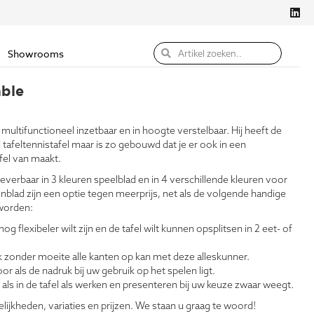
Showrooms
ble
multifunctioneel inzetbaar en in hoogte verstelbaar. Hij heeft de
 tafeltennistafel maar is zo gebouwd dat je er ook in een
el van maakt.
everbaar in 3 kleuren speelblad en in 4 verschillende kleuren voor
blad zijn een optie tegen meerprijs, net als de volgende handige
 worden:
og flexibeler wilt zijn en de tafel wilt kunnen opsplitsen in 2 eet- of
k zonder moeite alle kanten op kan met deze alleskunner.
voor als de nadruk bij uw gebruik op het spelen ligt.
als in de tafel als werken en presenteren bij uw keuze zwaar weegt.
elijkheden, variaties en prijzen. We staan u graag te woord!