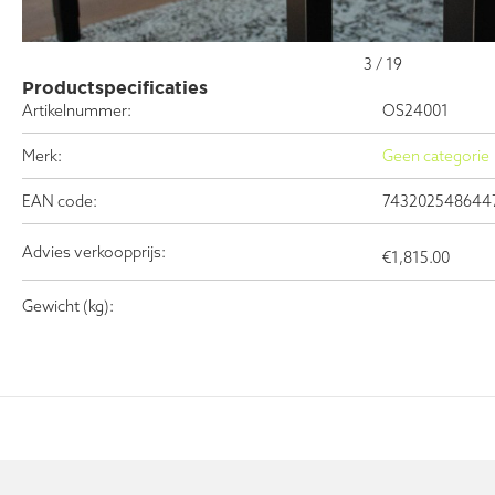
3
/
19
Productspecificaties
Artikelnummer:
OS24001
Merk:
Geen categorie
EAN code:
743202548644
Advies verkoopprijs:
€
1,815.00
Gewicht (kg):