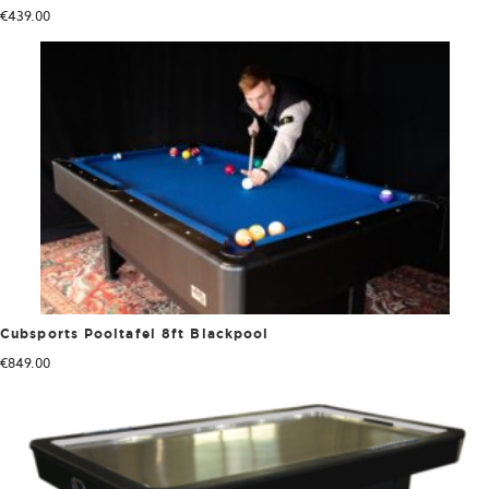
€
439.00
Cubsports Pooltafel 8ft Blackpool
€
849.00