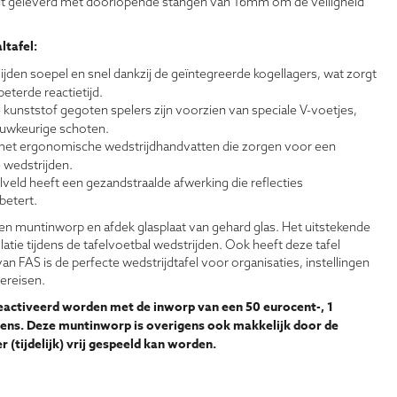
dt geleverd met doorlopende stangen van 16mm om de veiligheid
ltafel:
lijden soepel en snel dankzij de geïntegreerde kogellagers, wat zorgt
terde reactietijd.
e kunststof gegoten spelers zijn voorzien van speciale V-voetjes,
auwkeurige schoten.
met ergonomische wedstrijdhandvatten die zorgen voor een
e wedstrijden.
veld heeft een gezandstraalde afwerking die reflecties
betert.
een muntinworp en afdek glasplaat van gehard glas. Het uitstekende
atie tijdens de tafelvoetbal wedstrijden. Ook heeft deze tafel
n FAS is de perfecte wedstrijdtafel voor organisaties, instellingen
ereisen.
activeerd worden met de inworp van een 50 eurocent-, 1
ens. Deze muntinworp is overigens ook makkelijk door de
r (tijdelijk) vrij gespeeld kan worden.