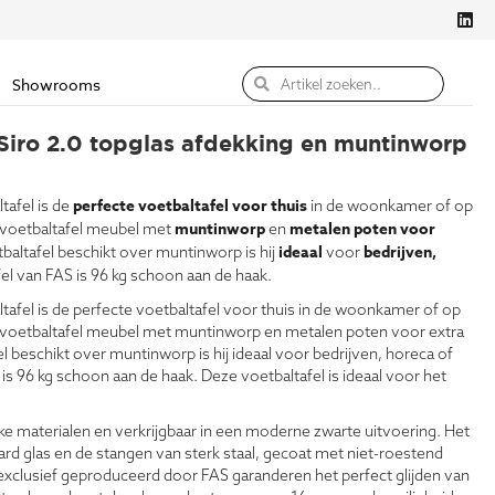
Showrooms
Siro 2.0 topglas afdekking en muntinworp
perfecte voetbaltafel voor thuis
tafel is de
in de woonkamer of op
muntinworp
metalen poten voor
n voetbaltafel meubel met
en
ideaal
bedrijven,
baltafel beschikt over muntinworp is hij
voor
fel van FAS is 96 kg schoon aan de haak.
ltafel is de perfecte voetbaltafel voor thuis in de woonkamer of op
n voetbaltafel meubel met muntinworp en metalen poten voor extra
 beschikt over muntinworp is hij ideaal voor bedrijven, horeca of
is 96 kg schoon aan de haak. Deze voetbaltafel is ideaal voor het
ke materialen en verkrijgbaar in een moderne zwarte uitvoering. Het
d glas en de stangen van sterk staal, gecoat met niet-roestend
 exclusief geproduceerd door FAS garanderen het perfect glijden van