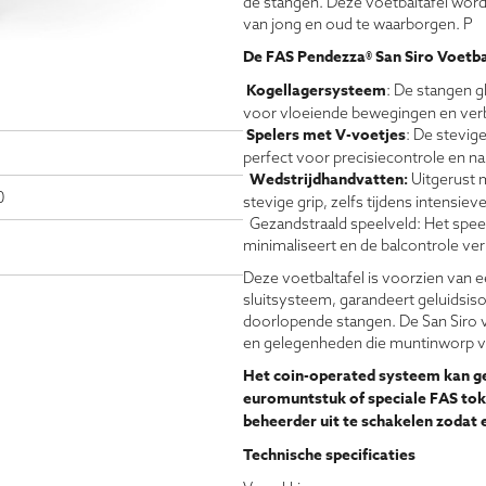
de stangen. Deze voetbaltafel wor
van jong en oud te waarborgen. P
De FAS Pendezza® San Siro Voetba
Kogellagersysteem
: De stangen g
voor vloeiende bewegingen en verbe
Spelers met V-voetjes
: De stevig
perfect voor precisiecontrole en n
Wedstrijdhandvatten:
Uitgerust 
0
stevige grip, zelfs tijdens intensiev
Gezandstraald speelveld: Het speel
minimaliseert en de balcontrole ver
Deze voetbaltafel is voorzien van 
sluitsysteem, garandeert geluidsisol
doorlopende stangen. De San Siro va
en gelegenheden die muntinworp v
Het coin-operated systeem kan ge
euromuntstuk of speciale FAS tok
beheerder uit te schakelen zodat e
Technische specificaties