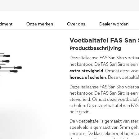
timent
Onze merken
Over ons
Dealer worden
Voetbaltafel FAS San 
Productbeschrijving
Deze Italiaanse FAS San Siro voetbal
het kantoor. De FAS San Siro is ee
extra stevigheid
. Omdat deze voet
horeca of scholen
. Deze voetbalta
Deze Italiaanse FAS San Siro voetba
het kantoor. De FAS San Siro is ee
stevigheid. Omdat deze voetbaltafel
scholen. Deze voetbaltafel van FAS 
hele gezin.
De voetbaltafel is gemaakt van ster
speelveld is gemaakt van 5mm gehar
chroom. De klassieke kogel lagers,